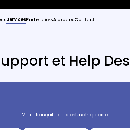
Services
ons
Partenaires
A propos
Contact
upport et Help De
Votre tranquillité d’esprit, notre priorité