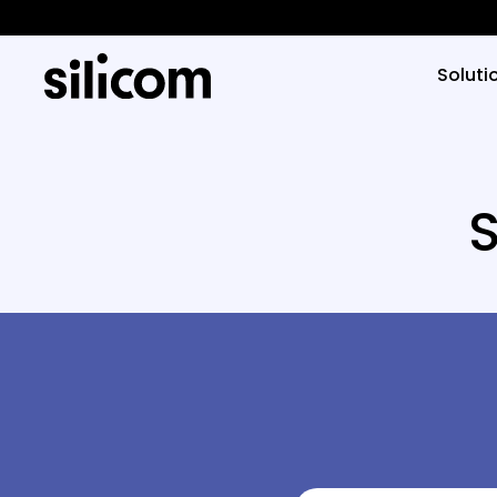
Soluti
S