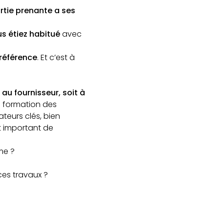
tie prenante a ses
us étiez habitué
avec
référence
. Et c’est à
au fournisseur, soit à
la formation des
sateurs clés, bien
st important de
me ?
ces travaux ?