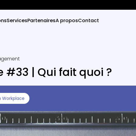
ons
Services
Partenaires
A propos
Contact
agement
 #33 | Qui fait quoi ?
 Workplace