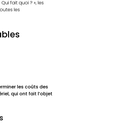
 Qui fait quoi ? », les
toutes les
ables
erminer les coûts des
iel, qui ont fait l’objet
s