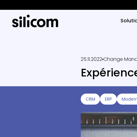
Soluti
25.11.2022
Change Man
Expérience
CRM
ERP
Modern