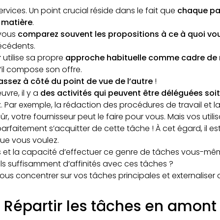
services. Un point crucial réside dans le fait que
chaque par
 matière
.
 vous
comparez souvent les propositions à ce à quoi vo
écédents.
r
utilise sa propre
approche habituelle comme cadre de 
u’il compose son offre.
ssez à côté du point de vue de l’autre
!
vre, il y a
des activités qui peuvent être déléguées soit 
t
. Par exemple, la rédaction des procédures de travail et 
 sûr, votre fournisseur peut le faire pour vous. Mais vos utili
arfaitement s’acquitter de cette tâche ! À cet égard, il e
que vous voulez.
 et la capacité d’effectuer ce genre de tâches vous-mê
ls suffisamment d’affinités avec ces tâches ?
us concentrer sur vos tâches principales et externaliser 
Répartir les tâches en amont