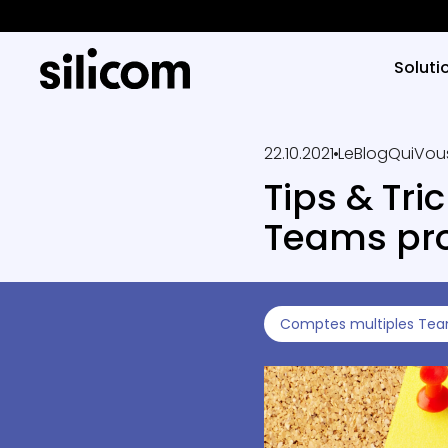
Soluti
22.10.2021
LeBlogQuiVou
Tips & Tri
Teams pro
Comptes multiples Te