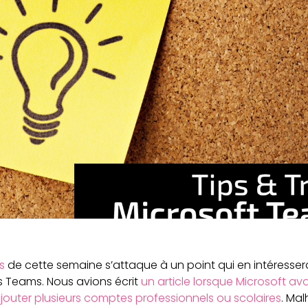
s
de cette semaine s’attaque à un point qui en intéressera 
 Teams. Nous avions écrit
un article lorsque Microsoft av
’ajouter plusieurs comptes professionnels ou scolaires
. Ma