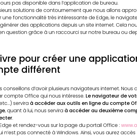
ujours pas disponible dans l’application de bureau.
plusieurs solutions de contournement que nous allons approf
r une fonctionnalité très intéressante de Edge, le navigate
e générer des applications depuis un site internet. Cela n
en question grâce à un raccourci sur notre bureau ou dep
ivre pour créer une applicati
pte différent
conseillons d’avoir plusieurs navigateurs internet. Nous a
par compte Office qui nous intéresse.
Le navigateur de vot
 etc…) servira
à accéder aux outils en ligne du compte Offi
ge
, quant à lui, nous servira
à accéder au deuxième comp
ecter
.
dge et rendez-vous sur la page du portail Office :
www.o
i n’est pas connecté à Windows. Ainsi, vous aurez accè