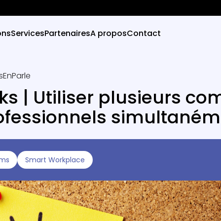
ons
Services
Partenaires
A propos
Contact
sEnParle
cks | Utiliser plusieurs c
fessionnels simultaném
ams
Smart Workplace