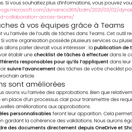
s. Si vous souhaitez plus d’informations, vous pouvez vous 
blogs.microsoft.com/dynamics365/bdm/2021/03/02/dyn
d-collaboration-across-teams/
tâches à vos équipes grâce à Teams
vu l’arrivée de l’outils de tâches dans Teams. Cet outil 
Si votre organisation possède plusieurs services ou plusieu
 allons parler devrait vous intéresser : la
publication de 
voir établir une
checklist de tâches à effectuer
dans le c
fférents responsables pour qu’ils l’appliquent
dans leur 
oir
suivre l’avancement
des tâches de votre checklist po
rochain article.
ns sont améliorées
us avons vu l’arrivée des approbations. Bien que relativem
 en place d’un processus clair pour transmettre des requê
ouvelles améliorations aux approbations.
les personnalisables
feront leur apparition. Cela permett
 en gardant la cohérence des validations. Nous aurons éga
ndre des documents directement depuis OneDrive et Sh