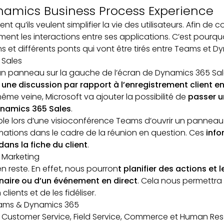
namics Business Process Experience
t qu’ils veulent simplifier la vie des utilisateurs. Afin de co
t les interactions entre ses applications. C’est pourquo
s et différents ponts qui vont être tirés entre Teams et D
 Sales
d’un panneau sur la gauche de l’écran de Dynamics 365 Sa
une discussion par rapport à l’enregistrement client e
même veine, Microsoft va ajouter la possibilité de
passer u
ynamics 365 Sales
.
ible lors d’une visioconférence Teams d’ouvrir un pannea
rmations dans le cadre de la réunion en question. Ces
info
ans la fiche du client
.
 Marketing
n reste. En effet, nous pourron
t planifier des actions et 
naire ou d’un événement en direct
. Cela nous permettra
lients et de les fidéliser.
eams & Dynamics 365
5 Customer Service, Field Service, Commerce et Human R