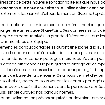
ntéressant de cette nouvelle fonctionnalité est que nous 
 personnes que nous souhaitons, qu’elles soient dans no
 externes, elles auront d’ailleurs la mention (Externe) aprè
nal fonctionne techniquement de la même manière que le
nal
génère un espace SharePoint
. Ses données seront d
’image des canaux privés. La grande différence est que l
 pas membres de l’équipe.
ilement les canaux partagés, ils auront
une icône à la sui
avec le cadenas situé à la suite des canaux privés. Micr
oration dans les canaux partagés, mais nous n’avons pas 
us grande différence et le plus grand avantage de ce type
us les bénéfices que possèdent les canaux partagés, ils
ap
enant de base de la personne
. Cela nous permet d’évite
n souhaite y accéder. Nous verrons les canaux partagés d
 nous avons accès directement dans le panneaux des équ
ussi simple qu’avec nos canaux internes.
t actuellement en préversion privée et devraient arriver