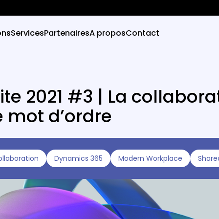
ons
Services
Partenaires
A propos
Contact
ite 2021 #3 | La collabora
e mot d’ordre
llaboration
Dynamics 365
Modern Workplace
Share