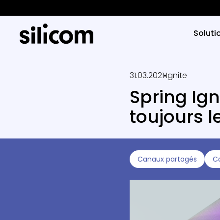
Soluti
31.03.2021
Ignite
Spring Ign
toujours l
Canaux partagés
Co