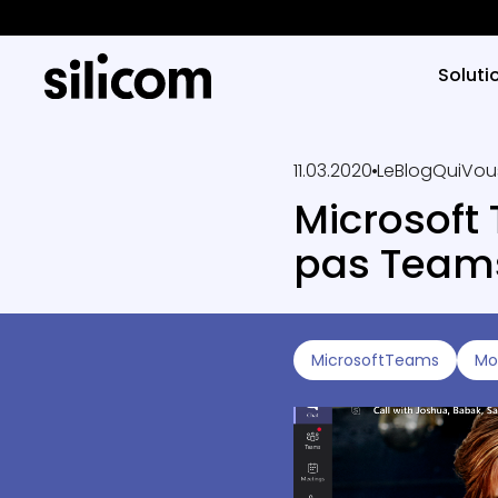
Soluti
11.03.2020
LeBlogQuiVou
Microsoft 
pas Teams
MicrosoftTeams
Mo