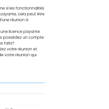
e si les fonctionnalités
n payante, cela peut être
 d’une réunion à
e une licence payante
 vous possédez un compte
s faits?
réez votre réunion et
de votre réunion qui