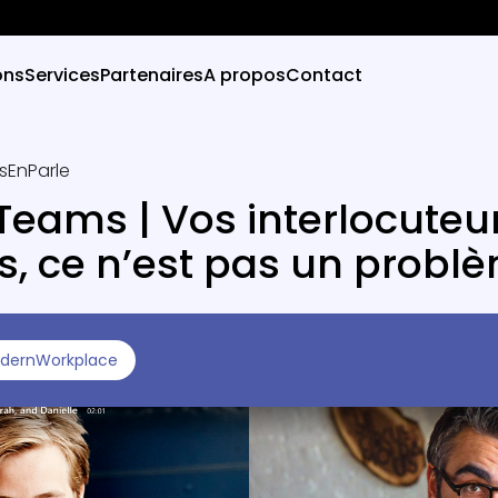
ons
Services
Partenaires
A propos
Contact
sEnParle
Teams | Vos interlocuteu
, ce n’est pas un probl
dernWorkplace