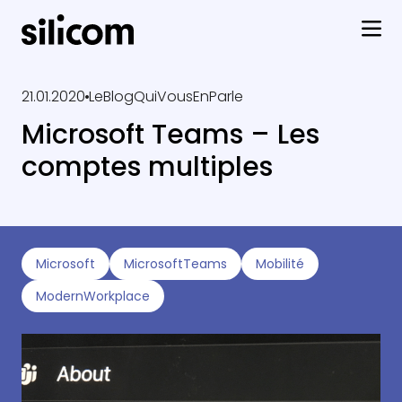
21.01.2020
LeBlogQuiVousEnParle
Microsoft Teams – Les
comptes multiples
Microsoft
MicrosoftTeams
Mobilité
ModernWorkplace