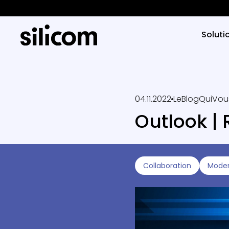
Soluti
04.11.2022
LeBlogQuiVou
Outlook | 
Collaboration
Moder