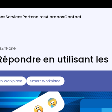
ons
Services
Partenaires
A propos
Contact
sEnParle
Répondre en utilisant les
n Workplace
Smart Workplace