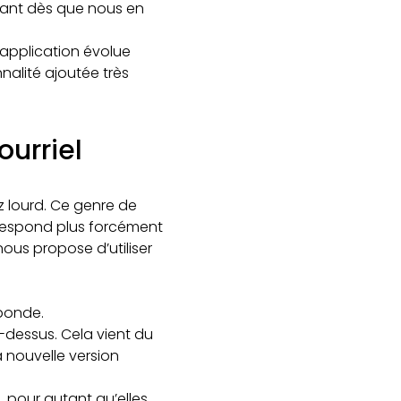
urant dès que nous en
 application évolue
alité ajoutée très
urriel
z lourd. Ce genre de
respond plus forcément
nous propose d’utiliser
sponde.
-dessus. Cela vient du
a nouvelle version
 pour autant qu’elles