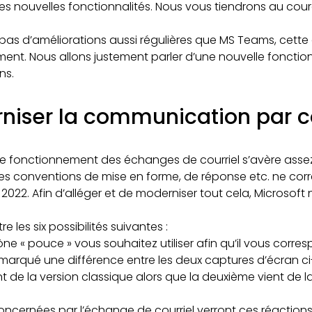
 les nouvelles fonctionnalités. Nous vous tiendrons au co
 pas d’améliorations aussi régulières que MS Teams, cette
t. Nous allons justement parler d’une nouvelle fonctionn
ns.
niser la communication par co
 le fonctionnement des échanges de courriel s’avère asse
s conventions de mise en forme, de réponse etc. ne cor
022. Afin d’alléger et de moderniser tout cela, Microsoft 
e les six possibilités suivantes :
ne « pouce » vous souhaitez utiliser afin qu’il vous corre
marqué une différence entre les deux captures d’écran ci
nt de la version classique alors que la deuxième vient de l
ncernées par l’échange de courriel verront ces réactions,