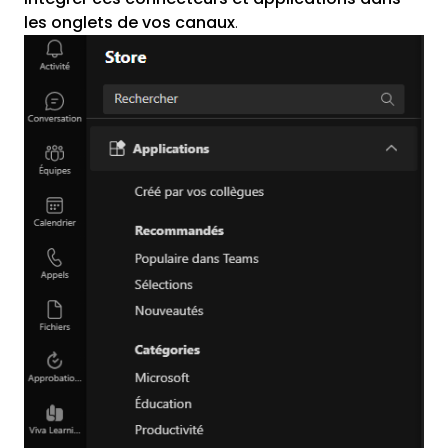
les onglets de vos canaux
.