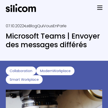
07.10.2022
LeBlogQuiVousEnParle
Microsoft Teams | Envoyer
des messages différés
Collaboration
ModernWorkplace
Smart Workplace