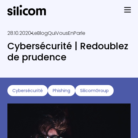
28.10.2020
LeBlogQuiVousEnParle
Cybersécurité | Redoublez
de prudence
Cybersécurité
Phishing
SilicomGroup